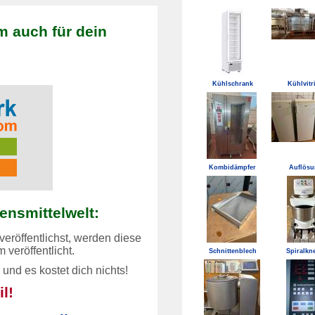
m auch für dein
Kühlschrank
Kühlvitr
Kombidämpfer
Auflös
bensmittelwelt:
eröffentlichst, werden diese
om
veröffentlicht.
Schnittenblech
Spiralkn
n und es
kostet dich nichts!
l!