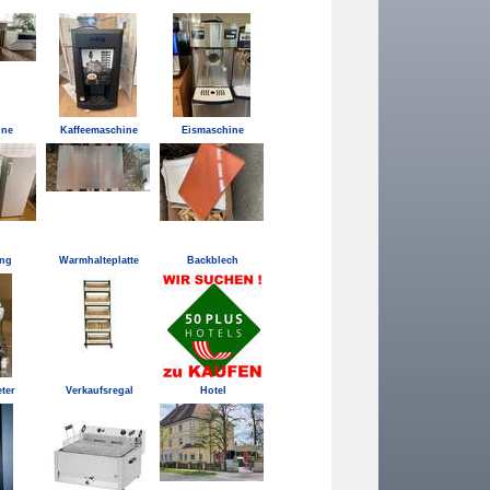
ine
Kaffeemaschine
Eismaschine
ung
Warmhalteplatte
Backblech
eter
Verkaufsregal
Hotel