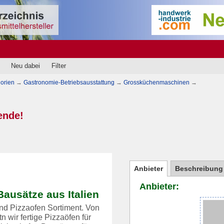
Neu dabei
Filter
orien
→
Gastronomie-Betriebsausstattung
→
Grossküchenmaschinen
→
ende!
Anbieter
Beschreibung
Anbieter:
ausätze aus Italien
und Pizzaofen Sortiment. Von
n wir fertige Pizzaöfen für