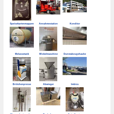
Speisekartenmappen
Annahmestation
Konditor
Melassetank
Wickelmaschine
Dunstabzugshaube
Brötchenpresse
Abwieger
Imbiss